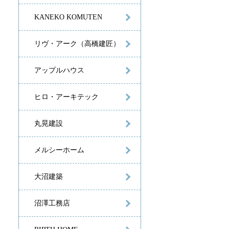
KANEKO KOMUTEN
リヴ・アーク（高橋建匠）
アップルハウス
ヒロ・アーキテック
丸晃建設
メルシーホーム
大沼建築
元：ウッドホーム公式HP（https://woodhome38.com/mh_yamagata.html）
沼澤工務店