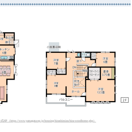
/www.yamagata-np.jp/housing/hirashimizu/hira-woodhome.php）