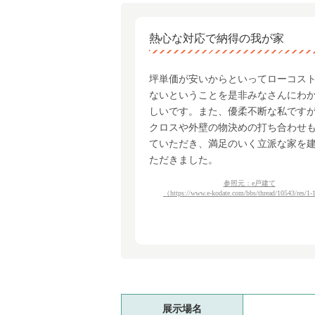
熱心な対応で納得の我が家
坪単価が安いからといってローコス
ないということを是非みなさんにわ
しいです。また、優柔不断な私です
クロスや外壁の物決めの打ち合わせ
ていただき、満足のいく立派な家を
ただきました。
参照元：e戸建て
（https://www.e-kodate.com/bbs/thread/10543/res/1
展示場名