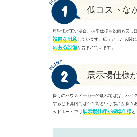
1
低コストな
坪単価が安い場合、標準仕様や設備も安っ
設備を用意
しています。広々とした玄関に
のある設備
が含まれています。
2
展示場仕様
多くのハウスメーカーの展示場はは、ハイ
すると予算内では不可能という場合が多々
展示場仕様が標準仕様
ッドホームでは
と