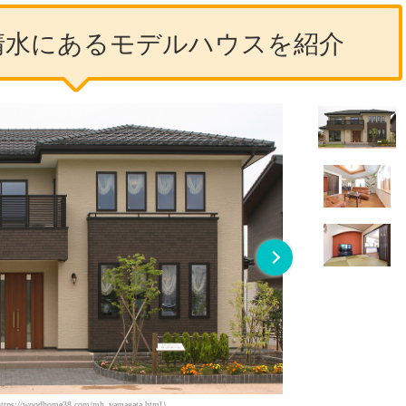
清水にあるモデルハウスを紹介
引用
oodhome38.com/mh_yamagata.html）