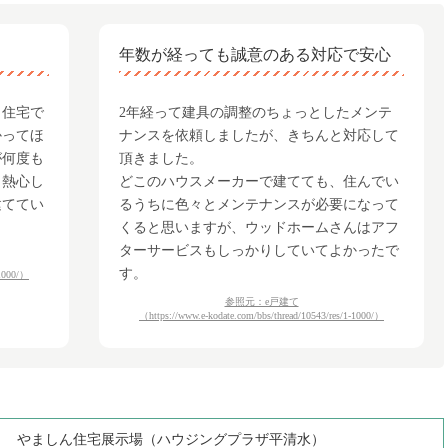
年数が経っても誠意のある対応で安心
ト住宅で
2年経って建具の調整のちょっとしたメンテ
かってほ
ナンスを依頼しましたが、きちんと対応して
が何度も
頂きました。
も熱心し
どこのハウスメーカーで建てても、住んでい
建ててい
るうちに色々とメンテナンスが必要になって
くると思いますが、ウッドホームさんはアフ
ターサービスもしっかりしていてよかったで
す。
-1000/）
参照元：e戸建て
（https://www.e-kodate.com/bbs/thread/10543/res/1-1000/）
やましん住宅展示場（ハウジングプラザ平清水）