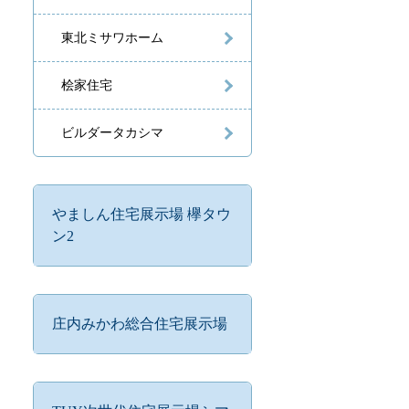
東北ミサワホーム
桧家住宅
ビルダータカシマ
やましん住宅展示場 欅タウ
ン2
庄内みかわ総合住宅展示場