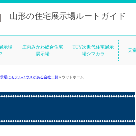
山形の住宅展示場ルートガイド
展示場
庄内みかわ総合住宅
TUY次世代住宅展示
天
2
展示場
場シマカラ
示場にモデルハウスがある会社一覧
»
ウッドホーム