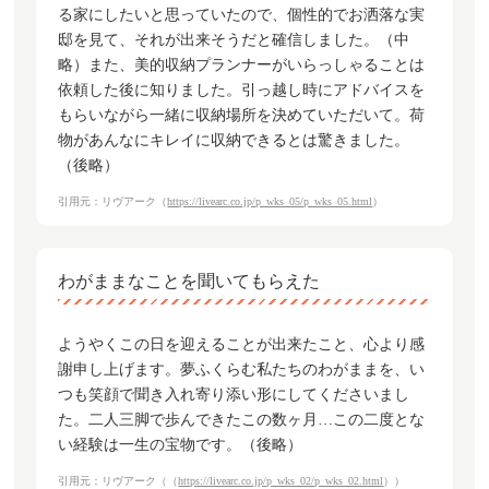
る家にしたいと思っていたので、個性的でお洒落な実
邸を見て、それが出来そうだと確信しました。（中
略）また、美的収納プランナーがいらっしゃることは
依頼した後に知りました。引っ越し時にアドバイスを
もらいながら一緒に収納場所を決めていただいて。荷
物があんなにキレイに収納できるとは驚きました。
（後略）
引用元：リヴアーク（
https://livearc.co.jp/p_wks_05/p_wks_05.html
）
わがままなことを聞いてもらえた
ようやくこの日を迎えることが出来たこと、心より感
謝申し上げます。夢ふくらむ私たちのわがままを、い
つも笑顔で聞き入れ寄り添い形にしてくださいまし
た。二人三脚で歩んできたこの数ヶ月…この二度とな
い経験は一生の宝物です。（後略）
引用元：リヴアーク（（
https://livearc.co.jp/p_wks_02/p_wks_02.html
））