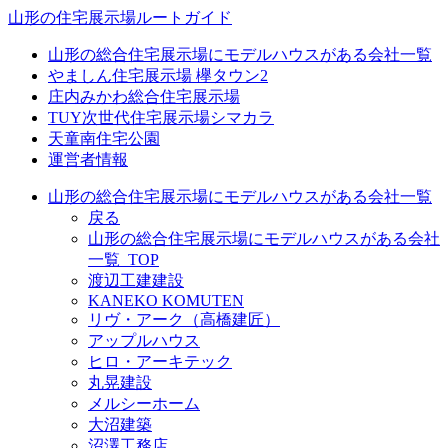
山形の住宅展示場ルートガイド
山形の総合住宅展示場にモデルハウスがある会社一覧
やましん住宅展示場 欅タウン2
庄内みかわ総合住宅展示場
TUY次世代住宅展示場シマカラ
天童南住宅公園
運営者情報
山形の総合住宅展示場にモデルハウスがある会社一覧
戻る
山形の総合住宅展示場にモデルハウスがある会社
一覧_TOP
渡辺工建建設
KANEKO KOMUTEN
リヴ・アーク（高橋建匠）
アップルハウス
ヒロ・アーキテック
丸晃建設
メルシーホーム
大沼建築
沼澤工務店