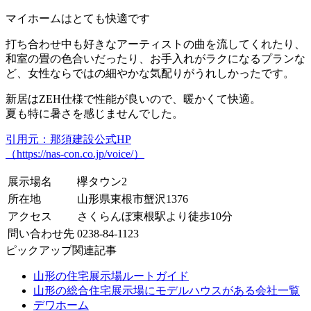
マイホームはとても快適です
打ち合わせ中も好きなアーティストの曲を流してくれたり、
和室の畳の色合いだったり、お手入れがラクになるプランな
ど、女性ならではの細やかな気配りがうれしかったです。
新居はZEH仕様で性能が良いので、暖かくて快適。
夏も特に暑さを感じませんでした。
引用元：那須建設公式HP
（https://nas-con.co.jp/voice/）
展示場名
欅タウン2
所在地
山形県東根市蟹沢1376
アクセス
さくらんぼ東根駅より徒歩10分
問い合わせ先
0238-84-1123
ピックアップ関連記事
山形の住宅展示場ルートガイド
山形の総合住宅展示場にモデルハウスがある会社一覧
デワホーム