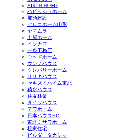
BIRTH HOME
ハピッシュホーム
那須建設
セルコホーム山形
ヤマムラ
土屋ホーム
イシカワ
一条工務店
ウッドホーム
ウンノハウス
クレバリーホーム
ササキハウス
セキスイハイム東北
積水ハウス
住友林業
ダイワハウス
デワホーム
日本ハウスHD
東北ミサワホーム
桧家住宅
ビルダータカシマ