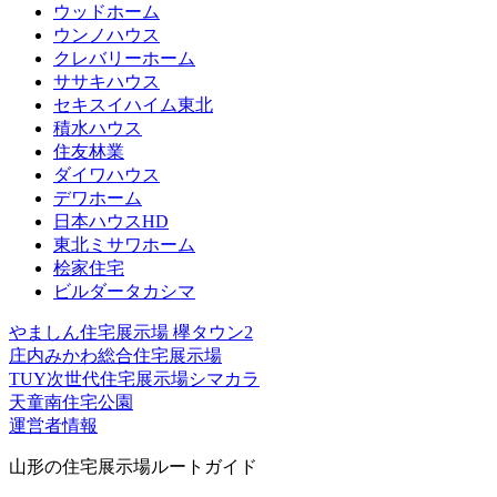
ウッドホーム
ウンノハウス
クレバリーホーム
ササキハウス
セキスイハイム東北
積水ハウス
住友林業
ダイワハウス
デワホーム
日本ハウスHD
東北ミサワホーム
桧家住宅
ビルダータカシマ
やましん住宅展示場 欅タウン2
庄内みかわ総合住宅展示場
TUY次世代住宅展示場シマカラ
天童南住宅公園
運営者情報
山形の住宅展示場ルートガイド