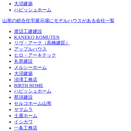
大沼建築
ハピッシュホーム
山形の総合住宅展示場にモデルハウスがある会社一覧
渡辺工建建設
KANEKO KOMUTEN
リヴ・アーク（高橋建匠）
アップルハウス
ヒロ・アーキテック
丸晃建設
メルシーホーム
大沼建築
沼澤工務店
BIRTH HOME
ハピッシュホーム
那須建設
セルコホーム山形
ヤマムラ
土屋ホーム
イシカワ
一条工務店