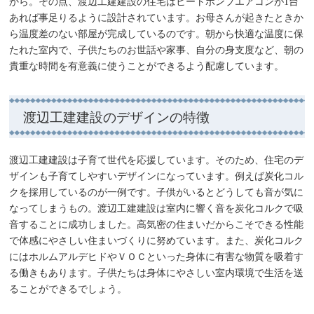
から。その点、渡辺工建建設の住宅はヒートポンプエアコンが1台
あれば事足りるように設計されています。お母さんが起きたときか
ら温度差のない部屋が完成しているのです。朝から快適な温度に保
たれた室内で、子供たちのお世話や家事、自分の身支度など、朝の
貴重な時間を有意義に使うことができるよう配慮しています。
渡辺工建建設のデザインの特徴
渡辺工建建設は子育て世代を応援しています。そのため、住宅のデ
ザインも子育てしやすいデザインになっています。例えば炭化コル
クを採用しているのが一例です。子供がいるとどうしても音が気に
なってしまうもの。渡辺工建建設は室内に響く音を炭化コルクで吸
音することに成功しました。高気密の住まいだからこそできる性能
で体感にやさしい住まいづくりに努めています。また、炭化コルク
にはホルムアルデヒドやＶＯＣといった身体に有害な物質を吸着す
る働きもあります。子供たちは身体にやさしい室内環境で生活を送
ることができるでしょう。