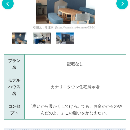
引用元：叶理家（https://kanarie.jp/komuten/03-2/）
プラン
記載なし
名
モデル
ハウス
カナリエタウン住宅展示場
名
コンセ
「寒いから暖かくしてけろ。でも、お金かかるのや
プト
んだのよ。」この願いをかなえたい。