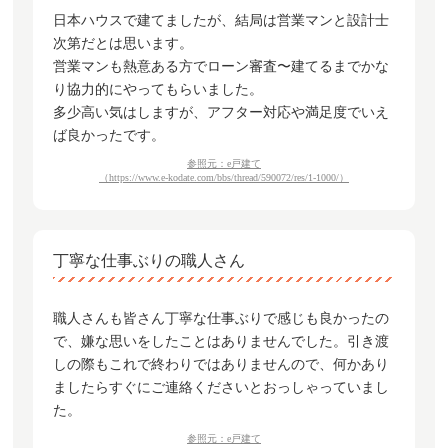
日本ハウスで建てましたが、結局は営業マンと設計士
次第だとは思います。
営業マンも熱意ある方でローン審査〜建てるまでかな
り協力的にやってもらいました。
多少高い気はしますが、アフター対応や満足度でいえ
ば良かったです。
参照元：e戸建て
（https://www.e-kodate.com/bbs/thread/590072/res/1-1000/）
丁寧な仕事ぶりの職人さん
職人さんも皆さん丁寧な仕事ぶりで感じも良かったの
で、嫌な思いをしたことはありませんでした。引き渡
しの際もこれで終わりではありませんので、何かあり
ましたらすぐにご連絡くださいとおっしゃっていまし
た。
参照元：e戸建て