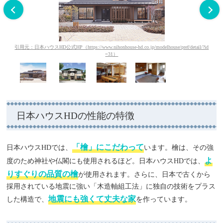
hira-
引用元：日本ハウスHD公式HP（https://www.nihonhouse-hd.co.jp/modelhouse/pref/detail/?id
引用元：
=31）
日本ハウスHDの性能の特徴
「檜」にこだわって
日本ハウスHDでは、
います。檜は、その強
よ
度のため神社や仏閣にも使用されるほど。日本ハウスHDでは、
りすぐりの品質の檜
が使用されます。さらに、日本で古くから
採用されている地震に強い「木造軸組工法」に独自の技術をプラス
地震にも強くて丈夫な家
した構造で、
を作っています。